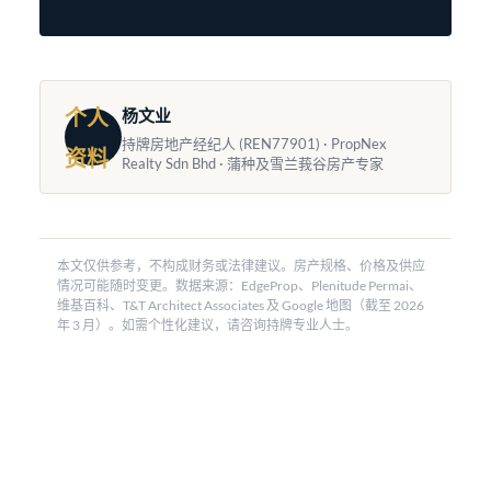
个人
杨文业
持牌房地产经纪人 (REN77901) · PropNex
资料
Realty Sdn Bhd · 蒲种及雪兰莪谷房产专家
本文仅供参考，不构成财务或法律建议。房产规格、价格及供应
情况可能随时变更。数据来源：EdgeProp、Plenitude Permai、
维基百科、T&T Architect Associates 及 Google 地图（截至 2026
年 3 月）。如需个性化建议，请咨询持牌专业人士。