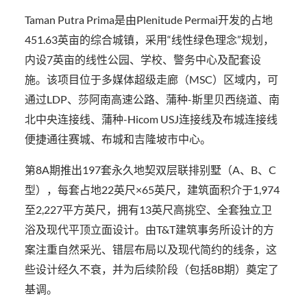
Taman Putra Prima是由Plenitude Permai开发的占地
451.63英亩的综合城镇，采用“线性绿色理念”规划，
内设7英亩的线性公园、学校、警务中心及配套设
施。该项目位于多媒体超级走廊（MSC）区域内，可
通过LDP、莎阿南高速公路、蒲种-斯里贝西绕道、南
北中央连接线、蒲种-Hicom USJ连接线及布城连接线
便捷通往赛城、布城和吉隆坡市中心。
第8A期推出197套永久地契双层联排别墅（A、B、C
型），每套占地22英尺×65英尺，建筑面积介于1,974
至2,227平方英尺，拥有13英尺高挑空、全套独立卫
浴及现代平顶立面设计。由T&T建筑事务所设计的方
案注重自然采光、错层布局以及现代简约的线条，这
些设计经久不衰，并为后续阶段（包括8B期）奠定了
基调。