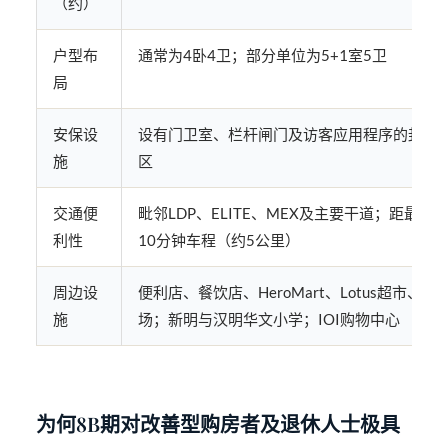
（约）
户型布
通常为4卧4卫；部分单位为5+1室5卫
局
安保设
设有门卫室、栏杆闸门及访客应用程序的封闭
施
区
交通便
毗邻LDP、ELITE、MEX及主要干道；距最近
利性
10分钟车程（约5公里）
周边设
便利店、餐饮店、HeroMart、Lotus超市、永
施
场；新明与汉明华文小学；IOI购物中心
为何8B期对改善型购房者及退休人士极具