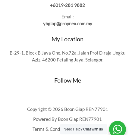
+6019-281 9882
Email:
ybgiap@propnex.com.my
My Location
B-29-1, Block B Jaya One, No.72a, Jalan Prof Diraja Ungku
Aziz, 46200 Petaling Jaya, Selangor.
Follow Me
Copyright © 2026 Boon Giap REN77901
Powered By Boon Giap REN77901
Terms & Conditions
|
Privacy Policy
Need Help?
Chat with us