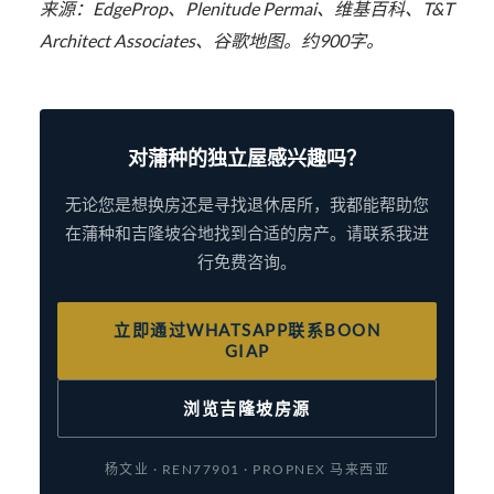
来源：EdgeProp、Plenitude Permai、维基百科、T&T
Architect Associates、谷歌地图。约900字。
对蒲种的独立屋感兴趣吗？
无论您是想换房还是寻找退休居所，我都能帮助您
在蒲种和吉隆坡谷地找到合适的房产。请联系我进
行免费咨询。
立即通过WHATSAPP联系BOON
GIAP
浏览吉隆坡房源
杨文业 · REN77901 · PROPNEX 马来西亚