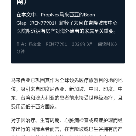
南）
在本文中，PropNex马来西亚的Boon
Giap（REN77901）解释了为何在吉隆坡市中心
医院附近拥有房产对海外患者的家属至关重要。
作者：杨文业
REN77901
2026年3月
阅读时长8
分钟
马来西亚已巩固其作为全球领先医疗旅游目的地的地
位，吸引来自印度尼西亚、新加坡、中国、印度、中
东、台湾和澳大利亚的患者前来接受世界级治疗，且
费用远低于西方国家。
对于因治疗、生育周期、心脏病检查或癌症护理而经
常出行的国际患者而言，在吉隆坡或巴生谷拥有房产