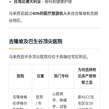
台湾及澳大利亚
– 骨科和健康护理
马来西亚超过
40%的医疗旅游收入
来自吉隆坡和克朗
谷地区。
吉隆坡及巴生谷顶尖医院
马来西亚许多顶尖医院均位于高端住宅区附近。
为何选择附
医院
位置
热门专科
近房产是明
智之选
心脏病
吉隆坡格
安邦
距KLCC住
学、肿瘤
伦伊格尔
/ 市
宅区仅10
学、试管