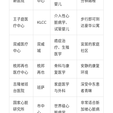
斯医院
中心
分钟路程
婴儿
介入性心
王子庭医
步行即可到
KLCC
脏病学、
疗中心
达豪华公寓
试管婴儿
癌症治
双威医疗
双威
宜居的家庭
疗、生殖
中心
城
社区
医学
梳邦再也
梳邦
骨科与康
安静的康复
医疗中心
再也
复医学
环境
吉隆坡班
家庭医学
深受中东患
班萨
台医院
与外科
者青睐
国家心脏
非常适合新
市中
世界级心
研究所
加坡心脏病
心
脏病学