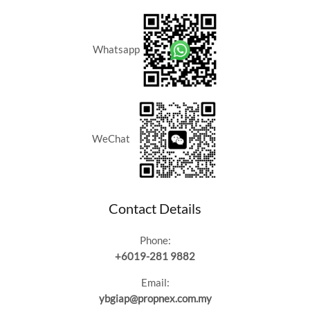
Whatsapp
WeChat
Contact Details
Phone:
+6019-281 9882
Email:
ybgiap@propnex.com.my