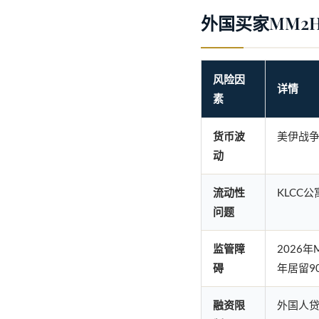
外国买家MM2H
风险因
详情
素
货币波
美伊战争
动
流动性
KLCC公
问题
监管障
2026
碍
年居留9
融资限
外国人贷款