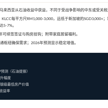
马来西亚从石油收益中获益，不同于受战争影响的中东或受关税
：KLCC每平方尺RM1,000-3,000，远低于新加坡的SGD3,000
5-7%。
20年可续签签证与购房挂钩；附带家庭居留福利。
交通枢纽确保需求；2026年预测显示稳定增值。
DP预测（石油提振）
飙升幅度
白银级最低房产价值
金收益率