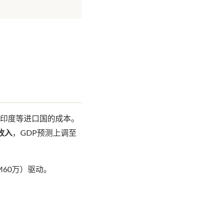
和印度等进口国的成本。
收入
，GDP预测上调至
M60万）驱动。