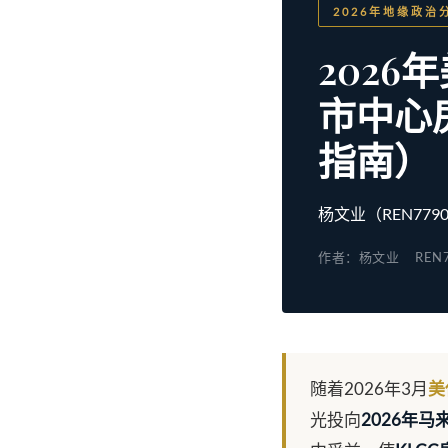
2026年地缘政治
202
市中心
指南）
杨文业（REN7
作者：杨文业
REN
随着2026年3月
美
光投向
2026年马