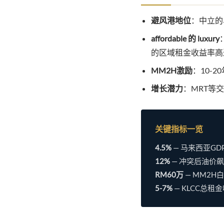
避风港地位
：中立的
affordable 的 luxury
的区域租金收益率高达
MM2H激励
：10-
增长潜力
：MRT等
关键指标一览
4.5%
— 马来西亚G
12%
— 冲突后油价
RM60万
— MM2H
5-7%
— KLCC总租