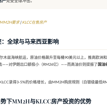
房产
免受全球冲击。
新MM2H要求
|
KLCC在售房产
冲突：全球与马来西亚影响
尔木兹海峡航运，原油价格飙升至每桶90美元以上，推高欧洲
击——对伊朗出口额极小（RM26亿）——而高油价则提振了
国油
KLCC录得3-5%的价格增长，由MM2H购房规则（白银级最低R
势下MM2H与KLCC房产投资的优势