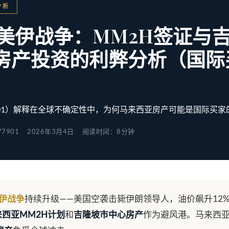
分析
6年美伊战争：MM2H签证与
房产投资的利弊分析（国际
7901）解释在全球不确定性中，为何马来西亚房产可能是国际买
77901
2026年3月4日
阅读时间：8分钟
伊战争
持续升级——美国空袭击毙伊朗领导人，油价飙升12
来西亚MM2H计划
和
吉隆坡市中心房产
作为避风港。马来西