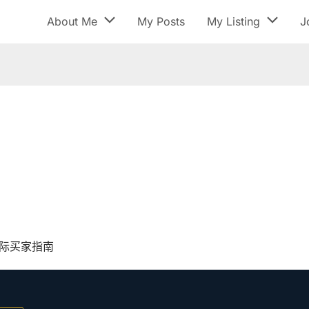
About Me
My Posts
My Listing
J