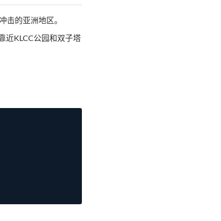
冲击的亚洲地区。
+；靠近KLCC公园和双子塔