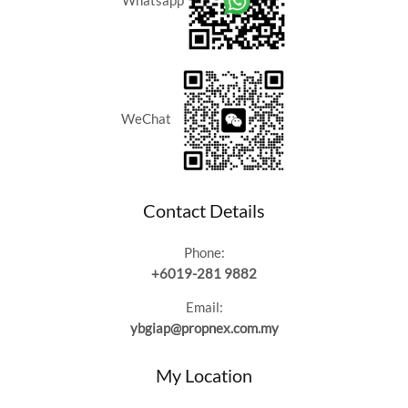
Whatsapp
WeChat
Contact Details
Phone:
+6019-281 9882
Email:
ybgiap@propnex.com.my
My Location