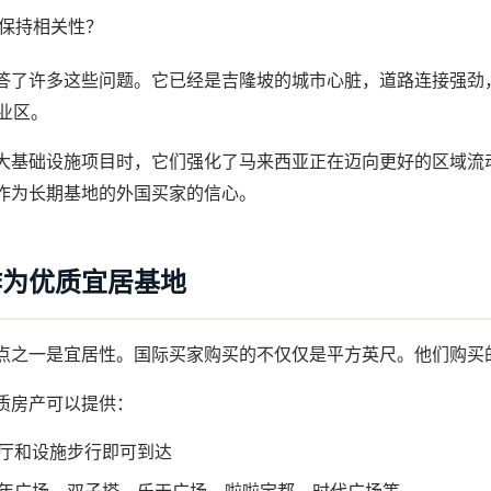
保持相关性？
答了许多这些问题。它已经是吉隆坡的城市心脏，道路连接强劲，
业区。
大基础设施项目时，它们强化了马来西亚正在迈向更好的区域流
作为长期基地的外国买家的信心。
作为优质宜居基地
点之一是宜居性。国际买家购买的不仅仅是平方英尺。他们购买
质房产可以提供：
餐厅和设施步行即可到达
威年广场、双子塔、乐天广场、啦啦宝都、时代广场等