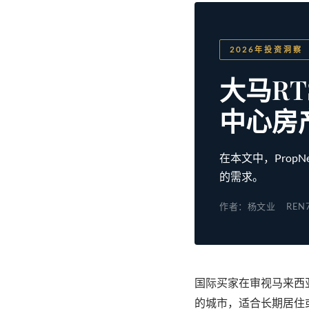
2026年投资洞察
大马R
中心房
在本文中，PropN
的需求。
作者：杨文业
REN
国际买家在审视马来西亚
的城市，适合长期居住