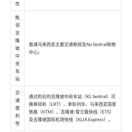
性
毗
邻
吉
隆
直通马来西亚主要交通枢纽及Nu Sentral购物
坡
中心。
中
央
车
站
交
通过附近的吉隆坡中央车站（KL Sentral）可
通
换乘轻轨（LRT）、单轨列车、马来西亚国家
便
铁路（KTM）、吉隆坡-雪兰莪快线（ETS）
利
及吉隆坡国际机场快线（KLIA Express）。
性