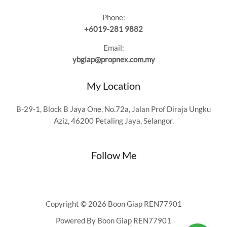
Phone:
+6019-281 9882
Email:
ybgiap@propnex.com.my
My Location
B-29-1, Block B Jaya One, No.72a, Jalan Prof Diraja Ungku
Aziz, 46200 Petaling Jaya, Selangor.
Follow Me
Copyright © 2026 Boon Giap REN77901
Powered By Boon Giap REN77901