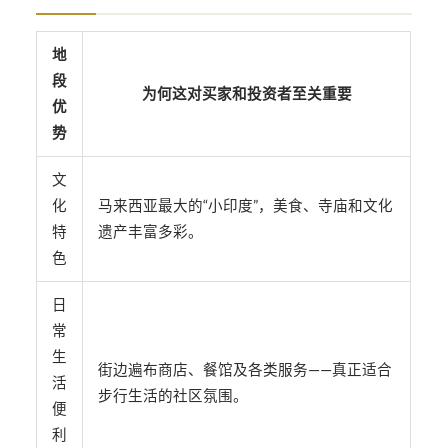
地
段
为何这对买家和投资者至关重要
优
势
文
化
马来西亚最大的“小印度”，美食、寺庙和文化
特
遗产丰富多彩。
色
日
常
生
街边遍布商店、餐馆及各类服务——真正适合
活
步行生活的社区氛围。
便
利