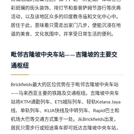
彩斑斓的街头装饰、排灯节和泰普萨姆节游行等庆典
活动，以及该地区众多的印度教寺庙和文化中心中。
居住于此，意味着只需走出家门几步，便能沉浸在地
道的美食、文化氛围中，并享受日常生活的便利。
毗邻吉隆坡中央车站——吉隆坡的主要交
通枢纽
Brickfields最大的区位优势在于毗邻吉隆坡中央车站
——马来西亚主要的铁路及交通枢纽。吉隆坡中央车
站将KTM通勤列车、ETS城际列车、轻轨Kelana Jaya
线、单轨列车、KLIA快线及中转列车、Rapid巴士和
机场大巴等交通方式集于一处。从Brickfields出发，
居民只需步行或短途乘车即可抵达吉隆坡中央车站，