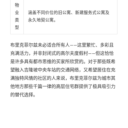
物
业
涵盖不同价位的旧公寓、新建服务式公寓及
类
永久地契公寓。
型
布里克菲尔兹未必适合所有人——这里繁忙、多彩且
充满活力，并非封闭式的高尔夫度假村——但这恰恰
是许多具有都市思维的买家所欣赏的。对于那些既希
望融入吉隆坡中央车站的交通网络，又希望居住在充
满独特风情的社区的人来说，布里克菲尔兹为城市其
他地方那些千篇一律的高层住宅群提供了极具吸引力
的替代选择。