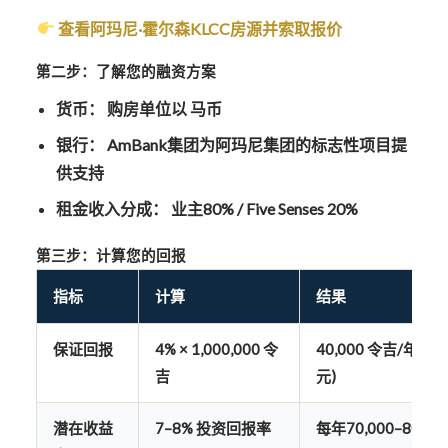
查看阿玛尼·霍尔森KLCC房源并索取报价
第二步：了解您的融资方案
货币：
购房单位以
马币
银行：
AmBank集团为阿玛尼集团的标志性项目提
供支持
租金收入分成：
业主80% / Five Senses 20%
第三步：计算您的回报
指标
计算
结果
保证回报
4% × 1,000,000 令
40,000 令吉/年 (12
吉
元)
潜在收益
7–8% 投资回报率
每年70,000–80,0