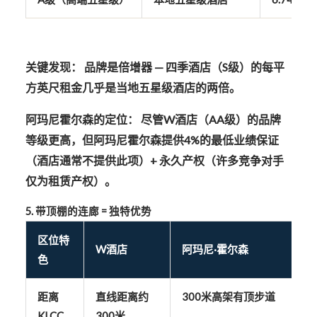
关键发现：
品牌是倍增器
— 四季酒店（S级）的每平
方英尺租金几乎是当地五星级酒店的
两倍
。
阿玛尼霍尔森的定位：
尽管W酒店（AA级）的品牌
等级更高，但阿玛尼霍尔森提供
4%的最低业绩保证
（酒店通常不提供此项）+
永久产权
（许多竞争对手
仅为租赁产权）。
5. 带顶棚的连廊 = 独特优势
区位特
W酒店
阿玛尼·霍尔森
色
距离
直线距离约
300米高架有顶步道
KLCC
300米