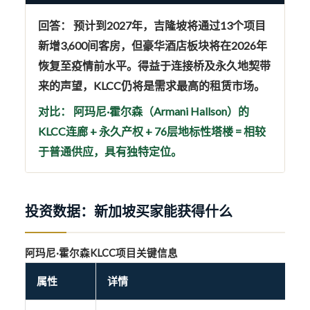
回答：
预计到2027年，吉隆坡将通过13个项目
新增3,600间客房，但
豪华酒店板块将在2026年
恢复至疫情前水平
。得益于连接桥及永久地契带
来的声望，KLCC仍将是
需求最高的租赁市场
。
对比：
阿玛尼·霍尔森（Armani Hallson）的
KLCC连廊 + 永久产权 + 76层地标性塔楼
= 相较
于普通供应，具有独特定位。
投资数据：新加坡买家能获得什么
阿玛尼·霍尔森KLCC项目关键信息
属性
详情