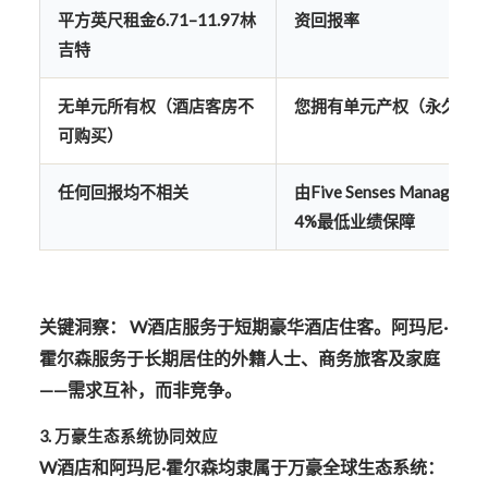
平方英尺租金6.71–11.97林
资回报率
吉特
无单元所有权
（酒店客房不
您拥有单元产权
（永久产
可购买）
任何回报均不相关
由Five Senses Managem
4%最低业绩保障
关键洞察：
W酒店服务于
短期豪华酒店住客
。阿玛尼·
霍尔森服务于
长期居住的外籍人士、商务旅客及家庭
——需求互补，而非竞争。
3. 万豪生态系统协同效应
W酒店和阿玛尼·霍尔森均隶属于
万豪全球生态系统
：