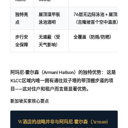
独特亮
屋顶湿甲板
76层无边际泳池 + 屋顶水疗
点
泳池酒吧
（吉隆坡首个空中温泉）
步行安
无遮蔽（受
全覆盖
（防雨/防晒）
全保障
天气影响）
阿玛尼·霍尔森（Armani Hallson）的独特优势：
这是
KLCC区域内唯一拥有
通往双子塔的带顶棚步道
的项
目——这对住户和租户而言是显著优势。
新加坡买家核心要点
W酒店的战略并非与阿玛尼·霍尔森（Armani