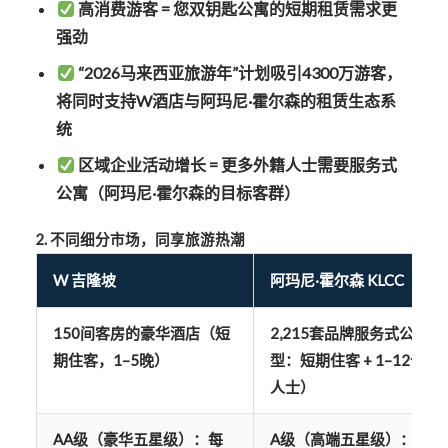
高消费游客
= 您双钥匙公寓的短期租赁需求更
强劲
“2026马来西亚旅游年”计划吸引4300万游客
，
将同时支持W酒店与阿玛尼·霍尔森的租赁生态系
统
区域企业活动增长
= 更多外籍人士需要服务式
公寓（阿玛尼·霍尔森的目标客群）
2. 不同细分市场，同享旅游热潮
W 吉隆坡
阿玛尼·霍尔森 KLCC
150间客房的豪华酒店
（短
2,215套品牌服务式公寓
（
期住客，1–5晚）
型：短期住客 + 1–12个
人士）
AA级（豪华五星级）
：每
A级（高端五星级）
：7–