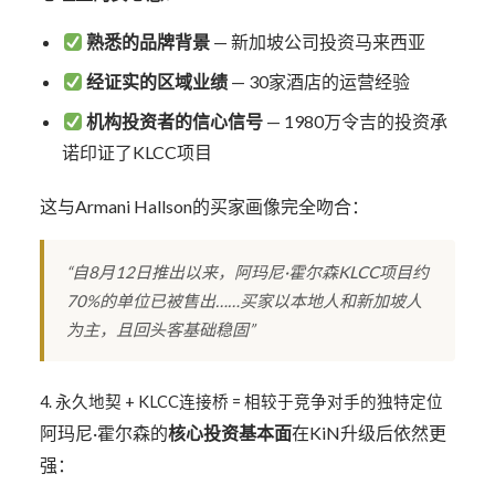
熟悉的品牌背景
— 新加坡公司投资马来西亚
经证实的区域业绩
— 30家酒店的运营经验
机构投资者的信心信号
— 1980万令吉的投资承
诺印证了KLCC项目
这与Armani Hallson的买家画像完全吻合：
“自8月12日推出以来，阿玛尼·霍尔森KLCC项目约
70%的单位已被售出……买家以本地人和新加坡人
为主，且回头客基础稳固”
4. 永久地契 + KLCC连接桥 = 相较于竞争对手的独特定位
阿玛尼·霍尔森的
核心投资基本面
在KiN升级后依然更
强：