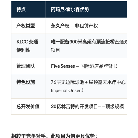
特点
阿玛尼·霍尔森优势
产权类型
永久产权
— 非租赁产权
KLCC 交通
唯一配备300米高架有顶连接桥
直通双子塔
便利性
项目
管理团队
Five Senses
— 国际酒店品牌背书
特色设施
76层无边际泳池 + 屋顶露天水疗中心（吉
Imperial Onsen）
总开发价值
30亿林吉特
的开发项目——顶级规模
相较于竞争对手，此项目为何更具优势：