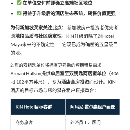
在单位交付前即确立高端社区地位
得益于升级后的酒店生态系统，转售价值更强
为何新加坡买家关注此点：
新加坡房产投资者优先考
虑
地段品质与社区稳定性
。KiN升级消除了对Hotel
Maya未来的不确定性——它现已成为确凿的五星级目
的地。
2. 您的双钥匙单位将拥有更强劲的短期租赁需求
Armani Hallson提供
单居室至双钥匙两居室单位
（406
–1,182平方英尺），专为
酒店套房投资
而设计。KiN
酒店的目标市场与您的潜在租户直接重合：
KiN Hotel目标客群
阿玛尼·霍尔森租户画像
商务旅客
外派员工、顾问