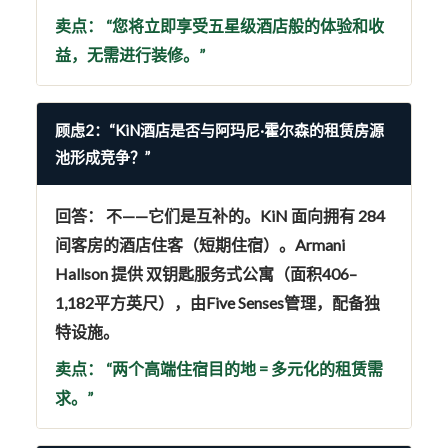
卖点：
“您将立即享受五星级酒店般的体验和收
益，无需进行装修。”
顾虑2：“KiN酒店是否与阿玛尼·霍尔森的租赁房源
池形成竞争？”
回答：
不——它们是
互补的
。KiN 面向拥有 284
间客房的酒店住客（短期住宿）。Armani
Hallson 提供
双钥匙服务式公寓
（面积406–
1,182平方英尺），由Five Senses管理，配备独
特设施。
卖点：
“两个高端住宿目的地 = 多元化的租赁需
求。”