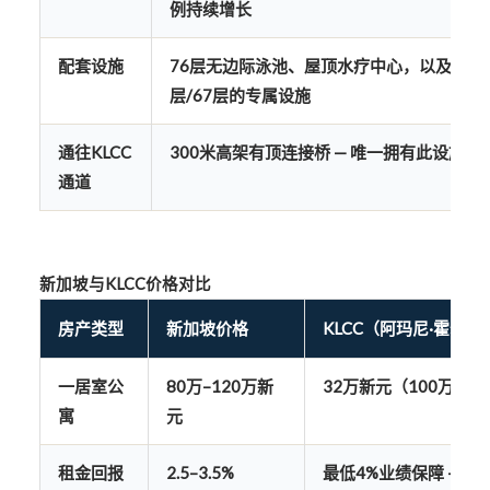
例持续增长
配套设施
76层无边际泳池、屋顶水疗中心，以及10层/
层/67层的专属设施
通往KLCC
300米高架有顶连接桥
— 唯一拥有此设施的
通道
新加坡与KLCC价格对比
房产类型
新加坡价格
KLCC（阿玛尼·霍尔森
一居室公
80万–120万新
32万新元（100万令吉
寓
元
租金回报
2.5–3.5%
最低4%业绩保障 + 7–