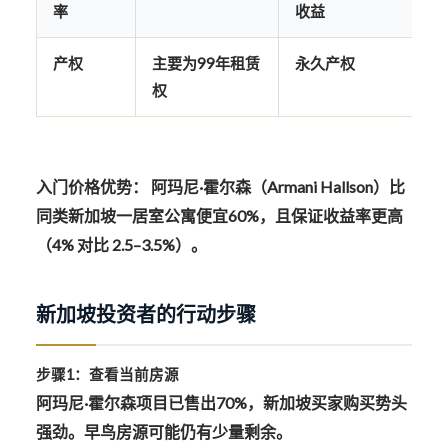
率
收益
产权
主要为99年租赁
永久产权
权
入门价格优势：
阿玛尼·霍尔森（Armani Hallson）
比
同类新加坡一居室公寓便宜60%
，且
保证收益率更高
（4% 对比 2.5–3.5%）。
新加坡投资者的行动步骤
步骤1：查看当前房源
阿玛尼·霍尔森项目
已售出70%
，新加坡买家购买势头
强劲。早鸟房源可能仍有少量剩余。